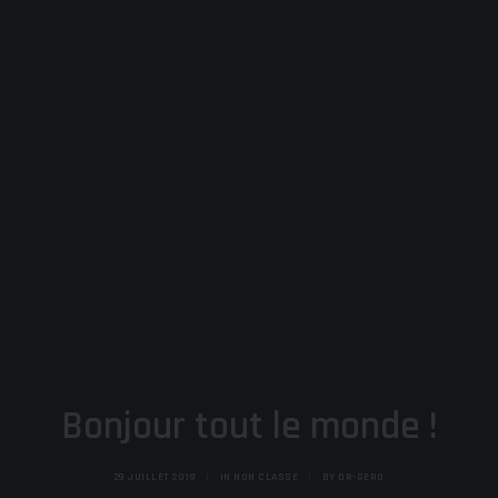
Bonjour tout le monde !
29 JUILLET 2019
|
IN
NON CLASSÉ
|
BY
DR-GERO