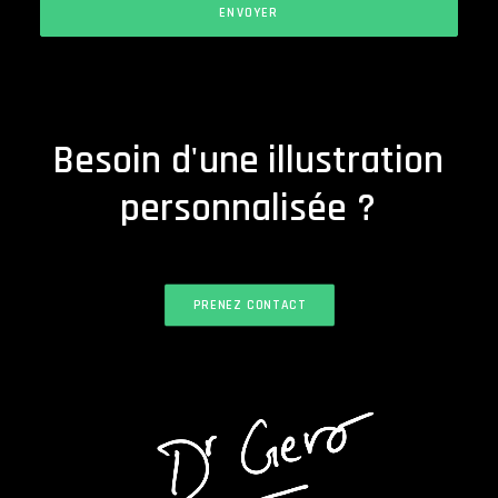
B
e
s
o
i
n
d
'
u
n
e
i
l
l
u
s
t
r
a
t
i
o
n
p
e
r
s
o
n
n
a
l
i
s
é
e
?
PRENEZ CONTACT