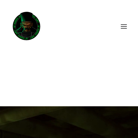
Livraison offerte
en France métropolitaine dès
50
euros d'achat.
ACHETER LA BD